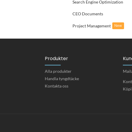
Search Engine Optimization
CEO Documents
Project Management
New
Produkter
Kun
Alla produkter
Mail
Handla tyngdtäcke
Kont
Kontakta oss
Köpi