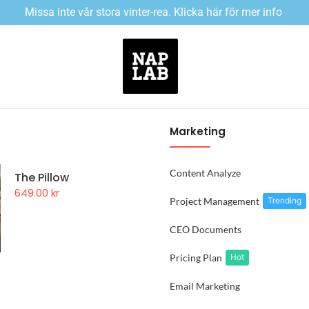
Missa inte vår stora vinter-rea. Klicka här för mer info
Marketing
Content Analyze
The Pillow
649.00
kr
Project Management
Trending
CEO Documents
Pricing Plan
Hot
Email Marketing