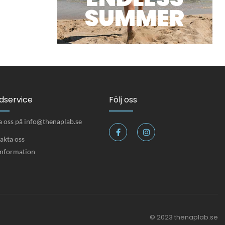
SUMMER
dservice
Följ oss
a oss på info@thenaplab.se
akta oss
nformation
© 2023 thenaplab.se