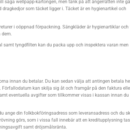
ill säga wellpapp-kartongen, men tänk på att ångerrätten inte gä
ragkedjor som täcket ligger i. Täcket är en hygienartikel och
eturer i oöppnad förpackning. Sängkläder är hygienartiklar och 
a dem.
al samt tyngdfilten kan du packa upp och inspektera varan men 
rorna innan du betalar. Du kan sedan välja att antingen betala he
. Förfallodatum kan skilja sig åt och framgår på den faktura elle
samt eventuella avgifter som tillkommer visas i kassan innan du
e du ange din folkbokföringsadress som leveransadress och du s
tprövning görs, som i vissa fall innebär att en kreditupplysning tas
eningsavgift samt dröjsmålsränta.