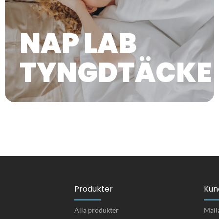
NAP LAB
TYNGDTÄCKE
Produkter
Kun
Alla produkter
Mail