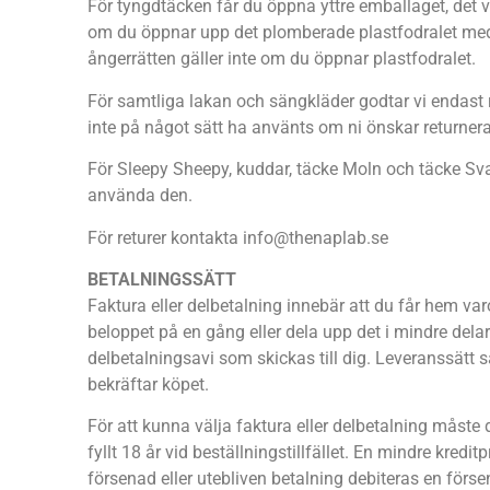
För tyngdtäcken får du öppna yttre emballaget, det v
om du öppnar upp det plomberade plastfodralet med d
ångerrätten gäller inte om du öppnar plastfodralet.
För samtliga lakan och sängkläder godtar vi endast r
inte på något sätt ha använts om ni önskar returner
För Sleepy Sheepy, kuddar, täcke Moln och täcke Sv
använda den.
För returer kontakta info@thenaplab.se
BETALNINGSSÄTT
Faktura eller delbetalning innebär att du får hem va
beloppet på en gång eller dela upp det i mindre delar
delbetalningsavi som skickas till dig. Leveranssätt 
bekräftar köpet.
För att kunna välja faktura eller delbetalning måst
fyllt 18 år vid beställningstillfället. En mindre kredi
försenad eller utebliven betalning debiteras en förs