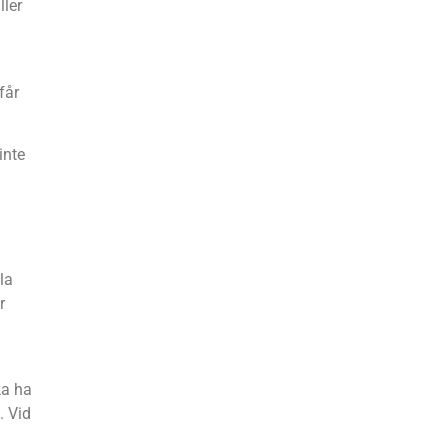
ller
får
inte
la
r
ka ha
. Vid