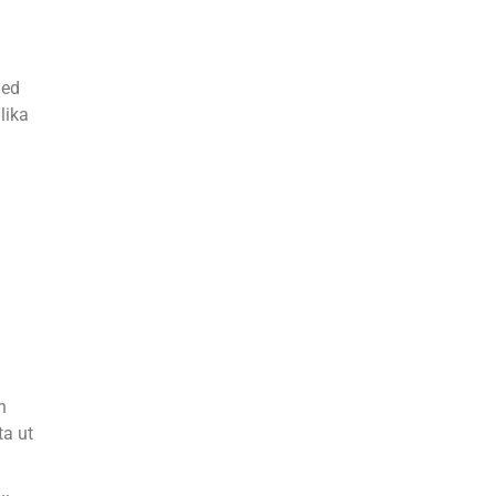
med
lika
n
ta ut