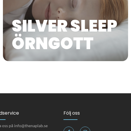
SILVER SLEEP
ÖRNGOTT
dservice
Följ oss
a oss på info@thenaplab.se