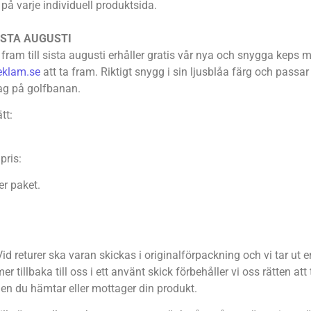
id på varje individuell produktsida.
ISTA AUGUSTI
ram till sista augusti erhåller gratis vår nya och snygga keps 
eklam.se
att ta fram. Riktigt snygg i sin ljusblåa färg och passar 
 dag på golfbanan.
tt:
pris:
er paket.
id returer ska varan skickas i originalförpackning och vi tar ut e
tillbaka till oss i ett använt skick förbehåller vi oss rätten att 
gen du hämtar eller mottager din produkt.