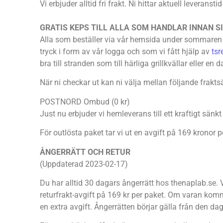
Vi erbjuder alltid fri frakt. Ni hittar aktuell leveranst
GRATIS KEPS TILL ALLA SOM HANDLAR INNAN S
Alla som beställer via vår hemsida under sommaren f
tryck i form av vår logga och som vi fått hjälp av
tsr
bra till stranden som till härliga grillkvällar eller en
När ni checkar ut kan ni välja mellan följande fraktsä
POSTNORD Ombud (0 kr)
Just nu erbjuder vi hemleverans till ett kraftigt sänkt 
För outlösta paket tar vi ut en avgift på 169 kronor p
ÅNGERRÄTT OCH RETUR
(Uppdaterad 2023-02-17)
Du har alltid 30 dagars ångerrätt hos thenaplab.se. V
returfrakt-avgift på 169 kr per paket. Om varan kommer 
en extra avgift. Ångerrätten börjar gälla från den da