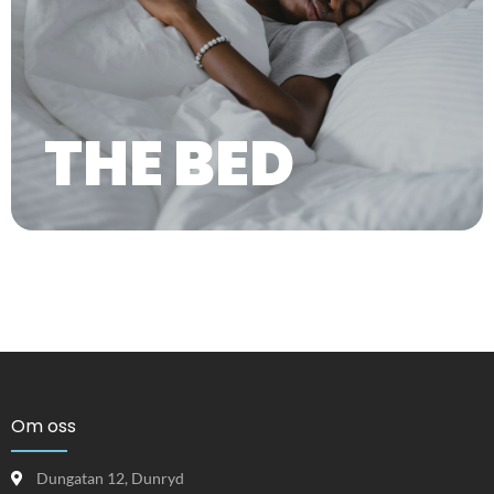
THE BED
Om oss
Dungatan 12, Dunryd