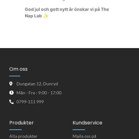
God jul och gott nytt år önskar vi på The
Nap Lab
✨
Om oss
Dungatan 12, Dunryd
Mån - Fre : 9:00 - 17:00
0799-111 999
Produkter
Kundservice
Alla produkter
Maila oss på