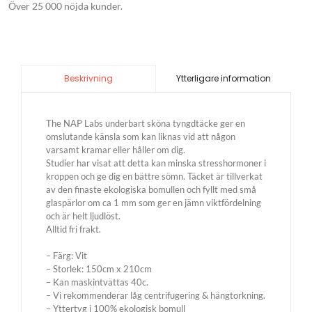
Över 25 000 nöjda kunder.
Ytterligare information
Beskrivning
The NAP Labs underbart sköna tyngdtäcke ger en
omslutande känsla som kan liknas vid att någon
varsamt kramar eller håller om dig.
Studier har visat att detta kan minska stresshormoner i
kroppen och ge dig en bättre sömn. Täcket är tillverkat
av den finaste ekologiska bomullen och fyllt med små
glaspärlor om ca 1 mm som ger en jämn viktfördelning
och är helt ljudlöst.
Alltid fri frakt.
– Färg: Vit
– Storlek: 150cm x 210cm
– Kan maskintvättas 40c.
– Vi rekommenderar låg centrifugering & hängtorkning.
– Yttertyg i 100% ekologisk bomull