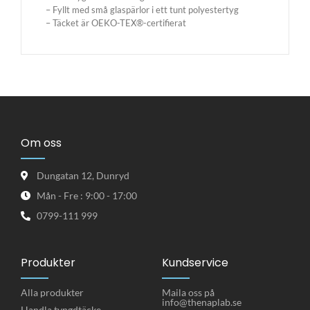
– Fyllt med små glaspärlor i ett tunt polyestertyg
– Täcket är OEKO-TEX®-certifierat
Om oss
Dungatan 12, Dunryd
Mån - Fre : 9:00 - 17:00
0799-111 999
Produkter
Kundservice
Alla produkter
Maila oss på
info@thenaplab.se
Handla tyngdtäcke