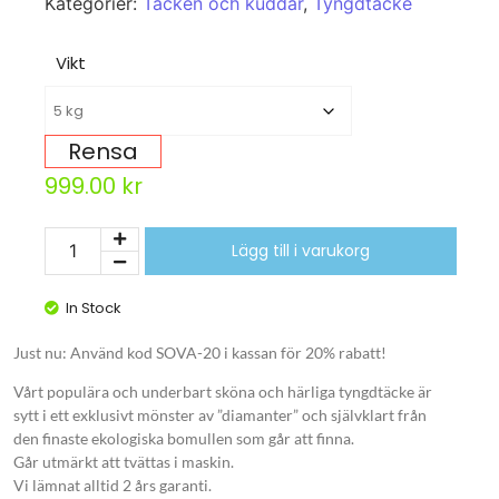
Kategorier:
Täcken och kuddar
,
Tyngdtäcke
Vikt
Rensa
999.00
kr
Lägg till i varukorg
In Stock
Just nu: Använd kod SOVA-20 i kassan för 20% rabatt!
Vårt populära och underbart sköna och härliga tyngdtäcke är
sytt i ett exklusivt mönster av ”diamanter” och självklart från
den finaste ekologiska bomullen som går att finna.
Går utmärkt att tvättas i maskin.
Vi lämnat alltid 2 års garanti.